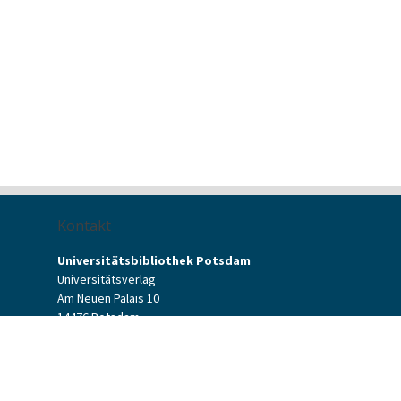
Kontakt
Universitätsbibliothek Potsdam
Universitätsverlag
Am Neuen Palais 10
14476 Potsdam
Kontaktformular
verlag[at]uni-potsdam.de
+49 (0)331 977-2094