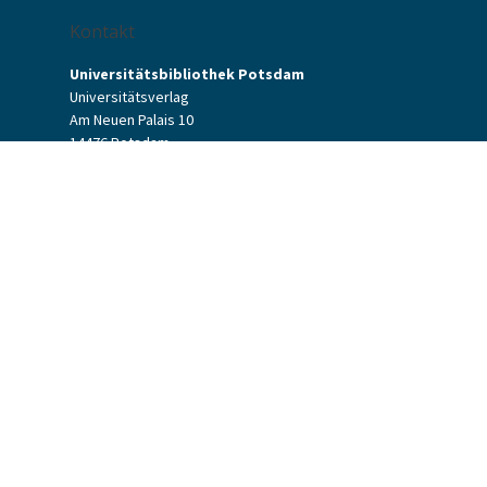
Kontakt
Universitätsbibliothek Potsdam
Universitätsverlag
Am Neuen Palais 10
14476 Potsdam
Kontaktformular
verlag[at]uni-potsdam.de
+49 (0)331 977-2094
+49 (0)331 977-2292
Universitätsverlag Potsdam
Universitätsbibliothek Potsdam
Allgemeine Geschäftsbedingungen
Datenschutzerklärung
Barrierefreiheit