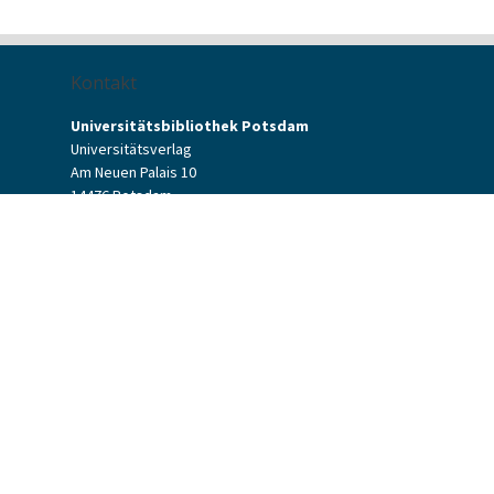
Kontakt
Universitätsbibliothek Potsdam
Universitätsverlag
Am Neuen Palais 10
14476 Potsdam
Kontaktformular
verlag[at]uni-potsdam.de
+49 (0)331 977-2094
+49 (0)331 977-2292
Potsdam University Press
Potsdam University Library
Terms & Conditions