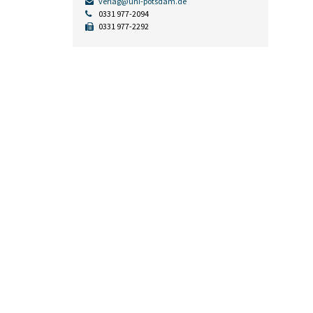
verlag@uni-potsdam.de
0331 977-2094
0331 977-2292