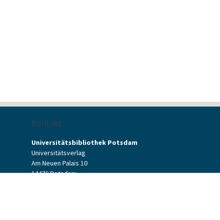
Kontakt
Universitätsbibliothek Potsdam
Universitätsverlag
Am Neuen Palais 10
14476 Potsdam
Kontaktformular
verlag[at]uni-potsdam.de
+49 (0)331 977-2094