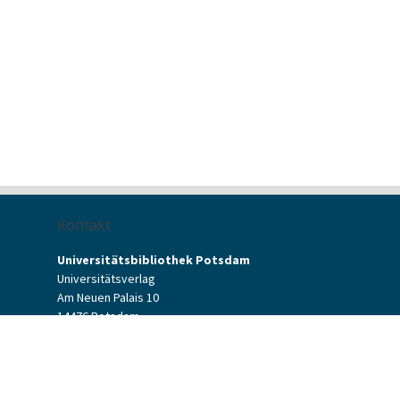
Kontakt
Universitätsbibliothek Potsdam
Universitätsverlag
Am Neuen Palais 10
14476 Potsdam
Kontaktformular
verlag[at]uni-potsdam.de
+49 (0)331 977-2094