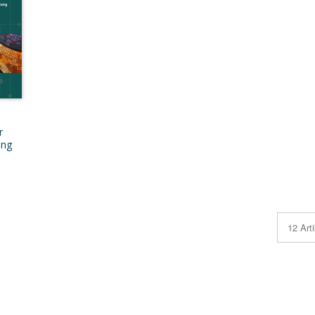
r
ung