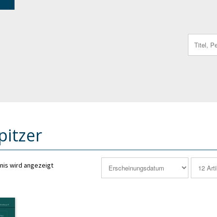
Search
for:
pitzer
nis wird angezeigt