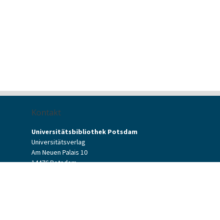
Kontakt
Universitätsbibliothek Potsdam
Universitätsverlag
Am Neuen Palais 10
14476 Potsdam
Kontaktformular
verlag[at]uni-potsdam.de
+49 (0)331 977-2094
+49 (0)331 977-2292