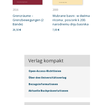
2016
2000
Grenzräume –
Wubrane basni : w dwěma
Grenzbewegungen (2
rěcoma ; posćonk k 200.
Bände)
narodnemu dnju basnika
26,50
€
7,00
€
Verlag kompakt
Open-Access-Richtlinien
Über den Universitätsverlag
Bezugsinformationen
Aktuelle Buchpräsentationen