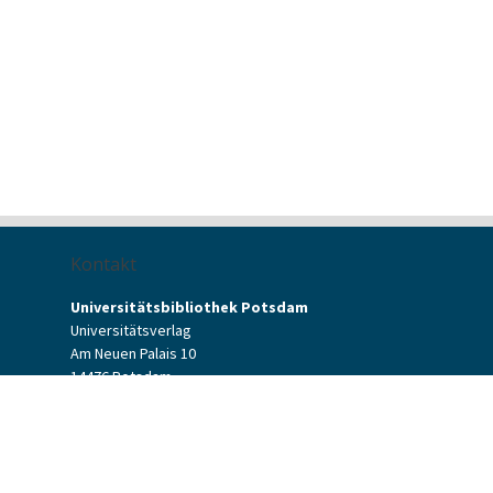
Kontakt
Universitätsbibliothek Potsdam
Universitätsverlag
Am Neuen Palais 10
14476 Potsdam
Kontaktformular
verlag[at]uni-potsdam.de
+49 (0)331 977-2094
+49 (0)331 977-2292