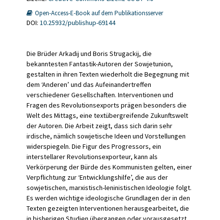
Open-Access-E-Book auf dem Publikationsserver
DOI:
10.25932/publishup-69144
Die Brüder Arkadij und Boris Strugackij, die
bekanntesten Fantastik-Autoren der Sowjetunion,
gestalten in ihren Texten wiederholt die Begegnung mit
dem ‘Anderen’ und das Aufeinandertreffen
verschiedener Gesellschaften. Interventionen und
Fragen des Revolutionsexports prägen besonders die
Welt des Mittags, eine textübergreifende Zukunftswelt
der Autoren. Die Arbeit zeigt, dass sich darin sehr
irdische, nämlich sowjetische Ideen und Vorstellungen
widerspiegeln. Die Figur des Progressors, ein
interstellarer Revolutionsexporteur, kann als
Verkörperung der Bürde des Kommunisten gelten, einer
Verpflichtung zur ‘Entwicklungshilfe’, die aus der
sowjetischen, marxistisch-leninistischen Ideologie folgt.
Es werden wichtige ideologische Grundlagen der in den
Texten gezeigten Interventionen herausgearbeitet, die
in bisherigen Studien übergangen oder vorausgesetzt