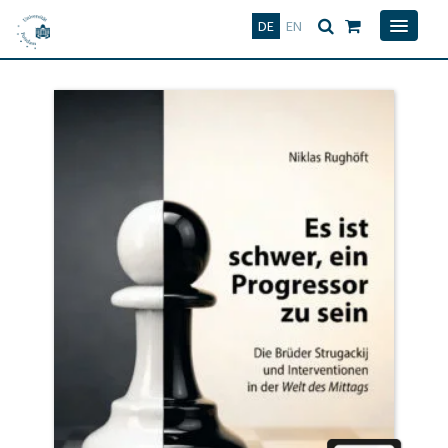
Deutsch
English
DE
EN