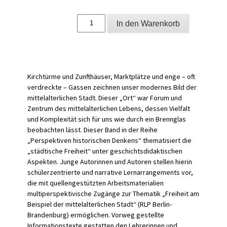
Freiheit
In den Warenkorb
im
Mittelalter
am
Beispiel
der
Stadt
Kirchtürme und Zunfthäuser, Marktplätze und enge – oft
Menge
verdreckte – Gassen zeichnen unser modernes Bild der
mittelalterlichen Stadt. Dieser „Ort“ war Forum und
Zentrum des mittelalterlichen Lebens, dessen Vielfalt
und Komplexität sich für uns wie durch ein Brennglas
beobachten lässt. Dieser Band in der Reihe
„Perspektiven historischen Denkens“ thematisiert die
„städtische Freiheit“ unter geschichtsdidaktischen
Aspekten. Junge Autorinnen und Autoren stellen hierin
schülerzentrierte und narrative Lernarrangements vor,
die mit quellengestützten Arbeitsmaterialien
multiperspektivische Zugänge zur Thematik „Freiheit am
Beispiel der mittelalterlichen Stadt“ (RLP Berlin-
Brandenburg) ermöglichen. Vorweg gestellte
Informationstexte gestatten den Lehrerinnen und