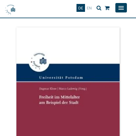
Deutsch
English
DE
EN