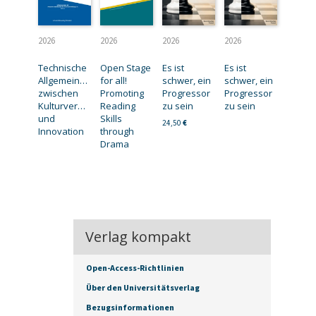
2026
2026
2026
2026
Technische
Open Stage
Es ist
Es ist
Allgemeinbildung
for all!
schwer, ein
schwer, ein
zwischen
Promoting
Progressor
Progressor
Kulturvermittlung
Reading
zu sein
zu sein
und
Skills
24,50
€
Innovation
through
Drama
Verlag kompakt
Open-Access-Richtlinien
Über den Universitätsverlag
Bezugsinformationen