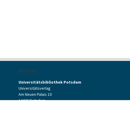
Kontakt
Universitätsbibliothek Potsdam
Universitätsverlag
Am Neuen Palais 10
14476 Potsdam
Kontaktformular
verlag[at]uni-potsdam.de
+49 (0)331 977-2094