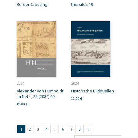
Border-Crossing
thersites 19
2024
2024
Alexander von Humboldt
Historische Bildquellen
im Netz ; 25 (2024) 49
11,00
€
19,00
€
1
2
3
4
…
6
7
8
→