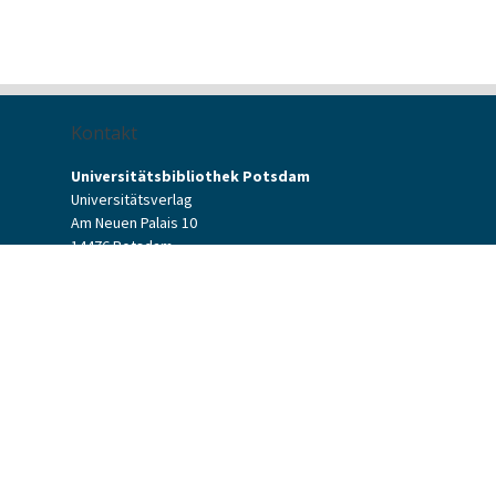
Kontakt
Universitätsbibliothek Potsdam
Universitätsverlag
Am Neuen Palais 10
14476 Potsdam
Kontaktformular
verlag[at]uni-potsdam.de
+49 (0)331 977-2094
+49 (0)331 977-2292
Universitätsverlag Potsdam