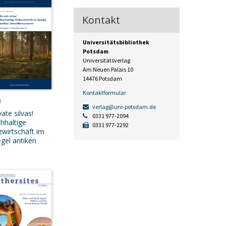
Kontakt
Universitätsbibliothek
Potsdam
Universitätsverlag
Am Neuen Palais 10
14476 Potsdam
Kontaktformular
3
verlag@uni-potsdam.de
ate silvas!
0331 977-2094
hhaltige
0331 977-2292
zwirtschaft im
egel antiken