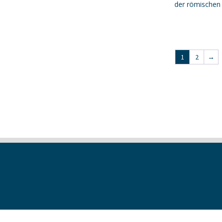
der römischen 
1
2
→