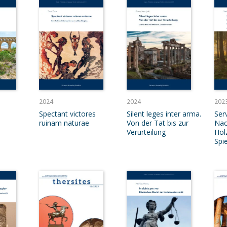
2024
2024
202
Spectant victores
Silent leges inter arma.
Serv
ruinam naturae
Von der Tat bis zur
Nac
Verurteilung
Hol
Spi