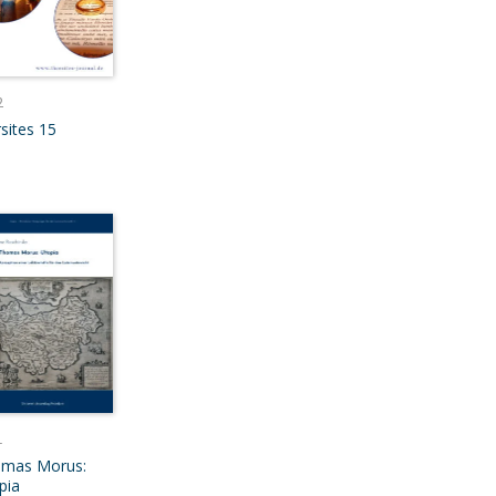
2
sites 15
1
mas Morus:
pia