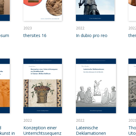
2023
2022
202
ipsum
thersites 16
In dubio pro reo
ther
2022
2022
202
d
Konzeption einer
Lateinische
Tho
lkunst in
Unterrichtssequenz
Deklamationen
Uto