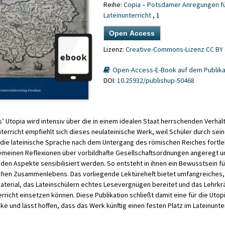
Reihe:
Copia – Potsdamer Anregungen f
Lateinunterricht
, 1
Open Access
Lizenz:
Creative-Commons-Lizenz CC BY 
Open-Access-E-Book auf dem Publika
DOI:
10.25932/publishup-50468
’ Utopia wird intensiv über die in einem idealen Staat herrschenden Verhä
nterricht empfiehlt sich dieses neulateinische Werk, weil Schüler durch sei
die lateinische Sprache nach dem Untergang des römischen Reiches fortleb
emeinen Reflexionen über vorbildhafte Gesellschaftsordnungen angeregt un
den Aspekte sensibilisiert werden. So entsteht in ihnen ein Bewusstsein f
hen Zusammenlebens. Das vorliegende Lektüreheft bietet umfangreiches, 
aterial, das Lateinschülern echtes Lesevergnügen bereitet und das Lehrkr
richt einsetzen können. Diese Publikation schließt damit eine für die Utop
 und lässt hoffen, dass das Werk künftig einen festen Platz im Lateinunter