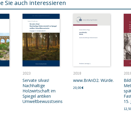
e Sie auch interessieren
2023
2018
201
Servate silvas!
www.BrAnD2. Würde.
Bild
Nachhaltige
Met
20,00
€
Holzwirtschaft im
spät
Spiegel antiken
Fas
Umweltbewusstseins
15.
12,5