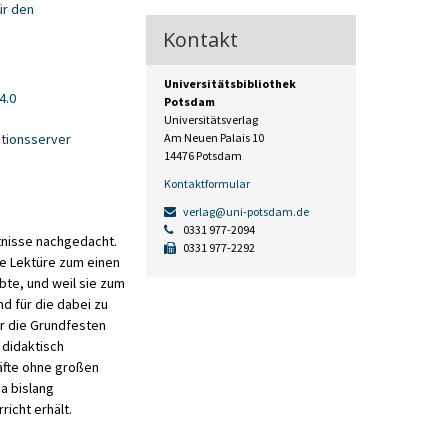
ür den
Kontakt
Universitätsbibliothek
4.0
Potsdam
Universitätsverlag
tionsserver
Am Neuen Palais 10
14476 Potsdam
Kontaktformular
verlag@uni-potsdam.de
0331 977-2094
ltnisse nachgedacht.
0331 977-2292
ne Lektüre zum einen
te, und weil sie zum
d für die dabei zu
ür die Grundfesten
didaktisch
äfte ohne großen
ia bislang
richt erhält.