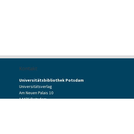
Kontakt
Universitätsbibliothek Potsdam
Universitätsverlag
Am Neuen Palais 10
14476 Potsdam
Kontaktformular
verlag[at]uni-potsdam.de
+49 (0)331 977-2094
+49 (0)331 977-2292