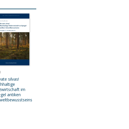
3
ate silvas!
hhaltige
zwirtschaft im
egel antiken
eltbewusstseins