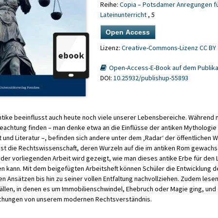
Reihe:
Copia – Potsdamer Anregungen f
Lateinunterricht
, 5
Open Access
Lizenz:
Creative-Commons-Lizenz CC BY 
Open-Access-E-Book auf dem Publika
DOI:
10.25932/publishup-55893
Antike beeinflusst auch heute noch viele unserer Lebensbereiche. Währen
eachtung finden – man denke etwa an die Einflüsse der antiken Mythologie
und Literatur –, befinden sich andere unter dem ‚Radar‘ der öffentlichen
ist die Rechtswissenschaft, deren Wurzeln auf die im antiken Rom gewach
 der vorliegenden Arbeit wird gezeigt, wie man dieses antike Erbe für den 
n kann. Mit dem beigefügten Arbeitsheft können Schüler die Entwicklung 
en Ansätzen bis hin zu seiner vollen Entfaltung nachvollziehen. Zudem lesen
ällen, in denen es um Immobilienschwindel, Ehebruch oder Magie ging, und 
chungen von unserem modernen Rechtsverständnis.