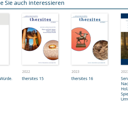
e Sie auch interessieren
2022
2023
202
Würde.
thersites 15
thersites 16
Serv
Nac
Hol
Spi
Umw