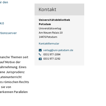
ür den
Kontakt
Universitätsbibliothek
4.0
Potsdam
Universitätsverlag
tionsserver
Am Neuen Palais 10
14476 Potsdam
Kontaktformular
verlag@uni-potsdam.de
0331 977-2094
d manche Themen seit
0331 977-2292
 auf Motive der
 Wahrnehmung. Eines
sene Jurisprudenz
Lateinunterricht
des römischen Rechts
 sie von
erkennen Parallelen