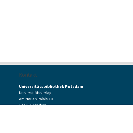
Kontakt
Universitätsbibliothek Potsdam
Universitätsverlag
Am Neuen Palais 10
14476 Potsdam
Kontaktformular
verlag[at]uni-potsdam.de
+49 (0)331 977-2094