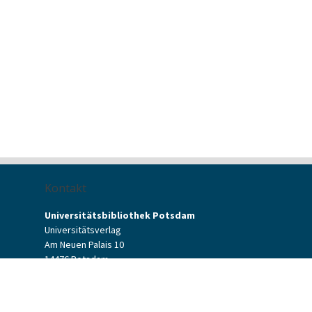
Kontakt
Universitätsbibliothek Potsdam
Universitätsverlag
Am Neuen Palais 10
14476 Potsdam
Kontaktformular
verlag[at]uni-potsdam.de