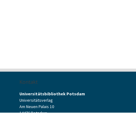
Kontakt
Universitätsbibliothek Potsdam
Universitätsverlag
Am Neuen Palais 10
14476 Potsdam
Kontaktformular
verlag[at]uni-potsdam.de