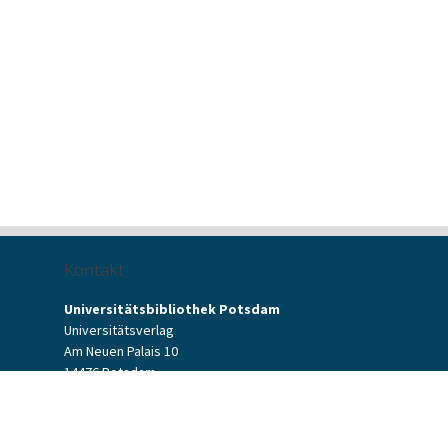
Kontakt
Universitätsbibliothek Potsdam
Universitätsverlag
Am Neuen Palais 10
14476 Potsdam
Kontaktformular
verlag[at]uni-potsdam.de