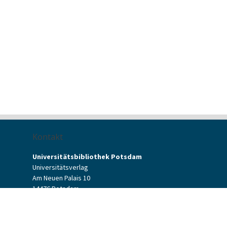
Kontakt
Universitätsbibliothek Potsdam
Universitätsverlag
Am Neuen Palais 10
14476 Potsdam
Kontaktformular
verlag[at]uni-potsdam.de