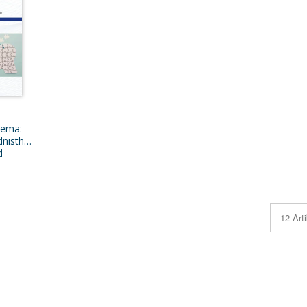
hema:
nistherapie
d