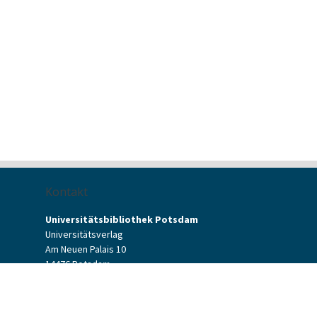
Kontakt
Universitätsbibliothek Potsdam
Universitätsverlag
Am Neuen Palais 10
14476 Potsdam
Kontaktformular
verlag[at]uni-potsdam.de