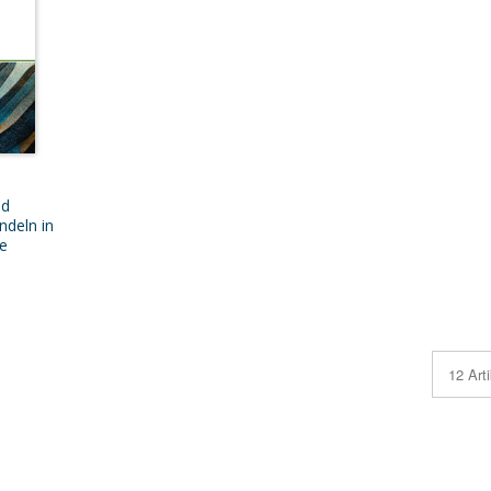
nd
ndeln in
se