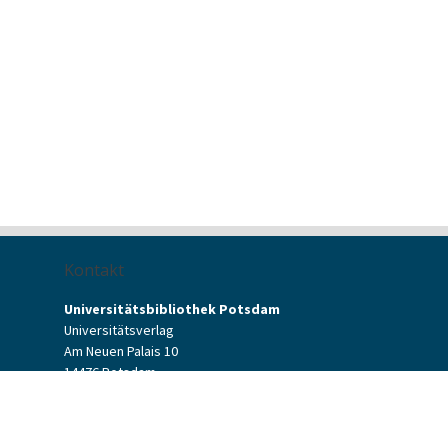
Kontakt
Universitätsbibliothek Potsdam
Universitätsverlag
Am Neuen Palais 10
14476 Potsdam
Kontaktformular
verlag[at]uni-potsdam.de