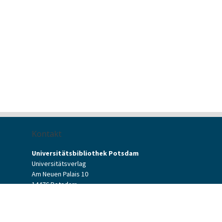
Kontakt
Universitätsbibliothek Potsdam
Universitätsverlag
Am Neuen Palais 10
14476 Potsdam
Kontaktformular
verlag[at]uni-potsdam.de