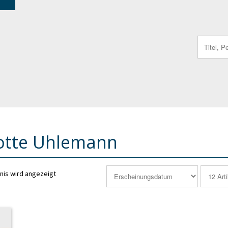
Search
for:
otte Uhlemann
nis wird angezeigt