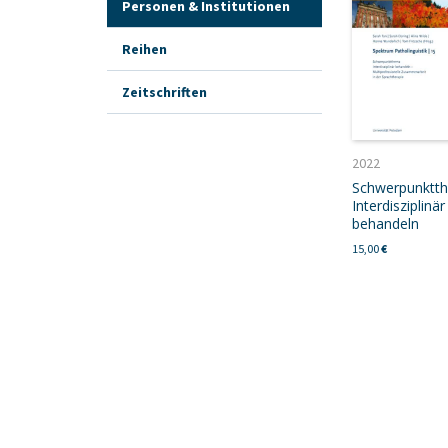
Personen & Institutionen
Reihen
Zeitschriften
2022
Schwerpunktt
Interdisziplinär
behandeln
15,00
€