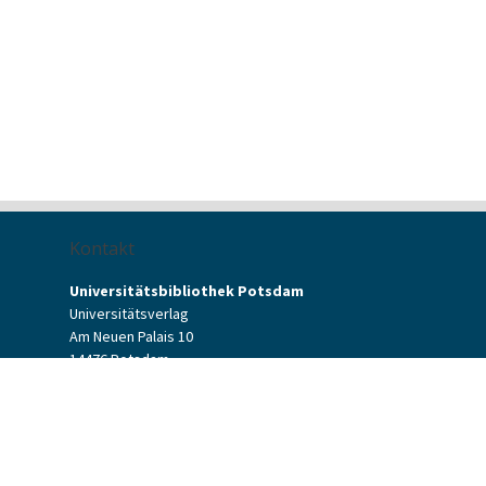
Kontakt
Universitätsbibliothek Potsdam
Universitätsverlag
Am Neuen Palais 10
14476 Potsdam
Kontaktformular
verlag[at]uni-potsdam.de
+49 (0)331 977-2094
+49 (0)331 977-2292