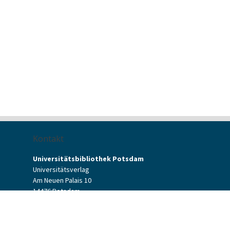
Kontakt
Universitätsbibliothek Potsdam
Universitätsverlag
Am Neuen Palais 10
14476 Potsdam
Kontaktformular
verlag[at]uni-potsdam.de