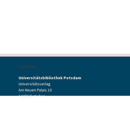
Kontakt
Universitätsbibliothek Potsdam
Universitätsverlag
Am Neuen Palais 10
14476 Potsdam
Kontaktformular
verlag[at]uni-potsdam.de
+49 (0)331 977-2094
+49 (0)331 977-2292