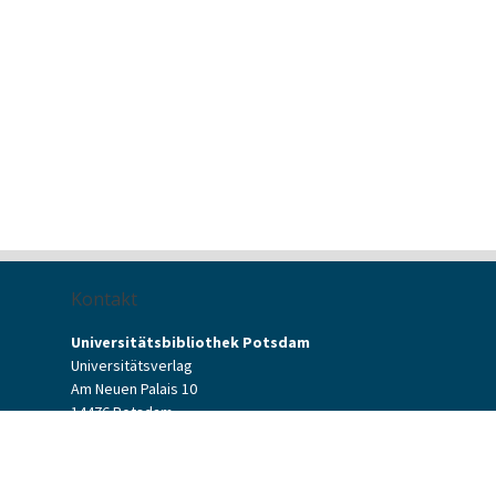
Kontakt
Universitätsbibliothek Potsdam
Universitätsverlag
Am Neuen Palais 10
14476 Potsdam
Kontaktformular
verlag[at]uni-potsdam.de