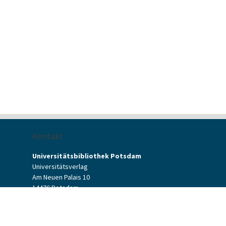
Kontakt
Universitätsbibliothek Potsdam
Universitätsverlag
Am Neuen Palais 10
14476 Potsdam
Kontaktformular
verlag[at]uni-potsdam.de