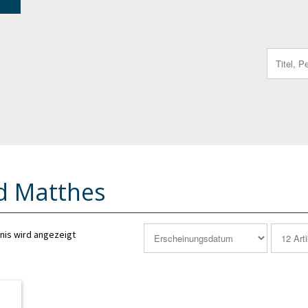
Search
for:
d Matthes
nis wird angezeigt