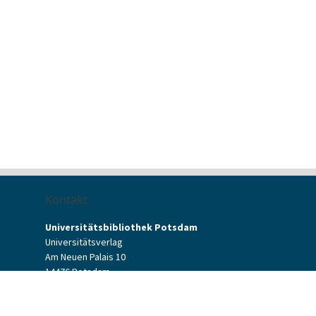
Kontakt
Universitätsbibliothek Potsdam
Universitätsverlag
Am Neuen Palais 10
14476 Potsdam
Kontaktformular
verlag[at]uni-potsdam.de