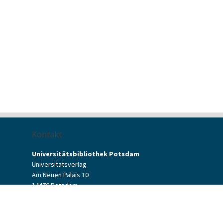
Kontakt
Universitätsbibliothek Potsdam
Universitätsverlag
Am Neuen Palais 10
14476 Potsdam
Kontaktformular
verlag[at]uni-potsdam.de