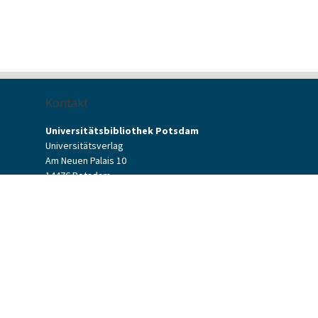
Kontakt
Universitätsbibliothek Potsdam
Universitätsverlag
Am Neuen Palais 10
14476 Potsdam
Kontaktformular
verlag[at]uni-potsdam.de
+49 (0)331 977-2094
+49 (0)331 977-2292