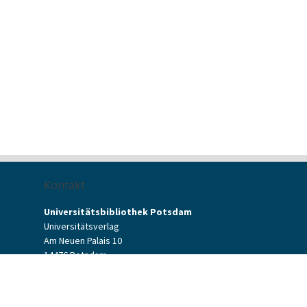
Kontakt
Universitätsbibliothek Potsdam
Universitätsverlag
Am Neuen Palais 10
14476 Potsdam
Kontaktformular
verlag[at]uni-potsdam.de