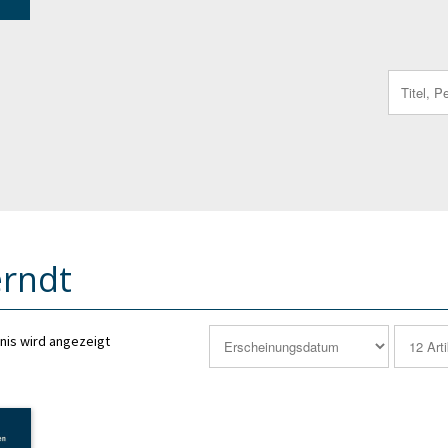
Search
for:
erndt
nis wird angezeigt