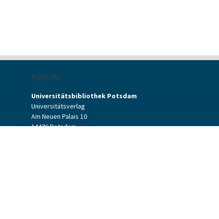
Kontakt
Universitätsbibliothek Potsdam
Universitätsverlag
Am Neuen Palais 10
14476 Potsdam
Kontaktformular
verlag[at]uni-potsdam.de
+49 (0)331 977-2094
+49 (0)331 977-2292