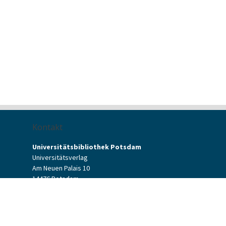
Kontakt
Universitätsbibliothek Potsdam
Universitätsverlag
Am Neuen Palais 10
14476 Potsdam
Kontaktformular
verlag[at]uni-potsdam.de
+49 (0)331 977-2094