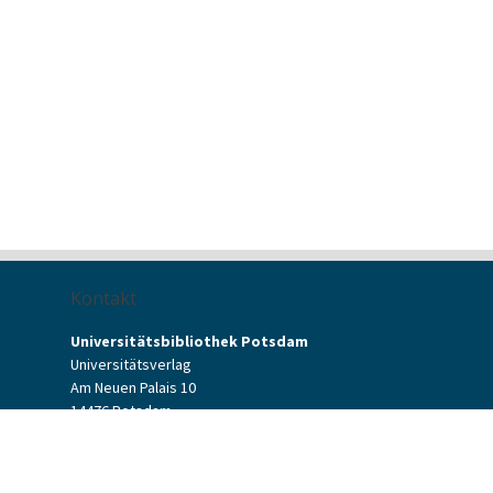
Kontakt
Universitätsbibliothek Potsdam
Universitätsverlag
Am Neuen Palais 10
14476 Potsdam
Kontaktformular
verlag[at]uni-potsdam.de