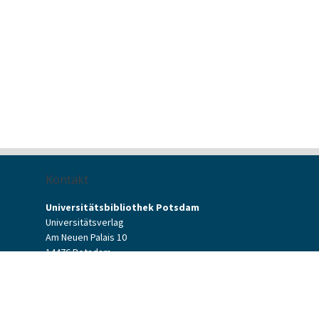
Kontakt
Universitätsbibliothek Potsdam
Universitätsverlag
Am Neuen Palais 10
14476 Potsdam
Kontaktformular
verlag[at]uni-potsdam.de
+49 (0)331 977-2094