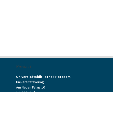
Kontakt
Universitätsbibliothek Potsdam
Universitätsverlag
Am Neuen Palais 10
14476 Potsdam
Kontaktformular
verlag[at]uni-potsdam.de