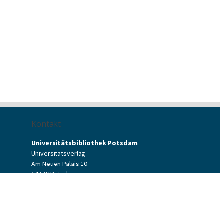
Kontakt
Universitätsbibliothek Potsdam
Universitätsverlag
Am Neuen Palais 10
14476 Potsdam
Kontaktformular
verlag[at]uni-potsdam.de
+49 (0)331 977-2094