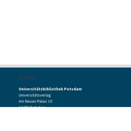
Kontakt
Universitätsbibliothek Potsdam
Universitätsverlag
Am Neuen Palais 10
14476 Potsdam
Kontaktformular
verlag[at]uni-potsdam.de