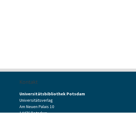
Kontakt
Universitätsbibliothek Potsdam
Universitätsverlag
Am Neuen Palais 10
14476 Potsdam
Kontaktformular
verlag[at]uni-potsdam.de