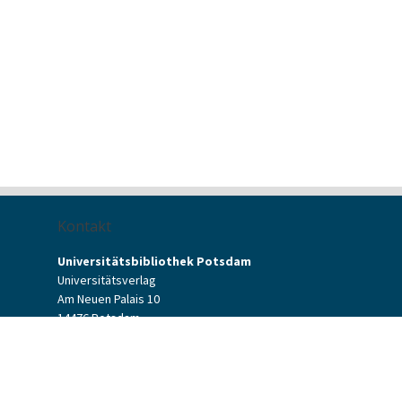
Kontakt
Universitätsbibliothek Potsdam
Universitätsverlag
Am Neuen Palais 10
14476 Potsdam
Kontaktformular
verlag[at]uni-potsdam.de
+49 (0)331 977-2094