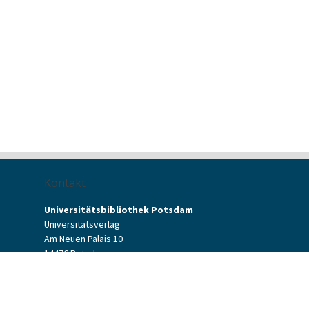
Kontakt
Universitätsbibliothek Potsdam
Universitätsverlag
Am Neuen Palais 10
14476 Potsdam
Kontaktformular
verlag[at]uni-potsdam.de