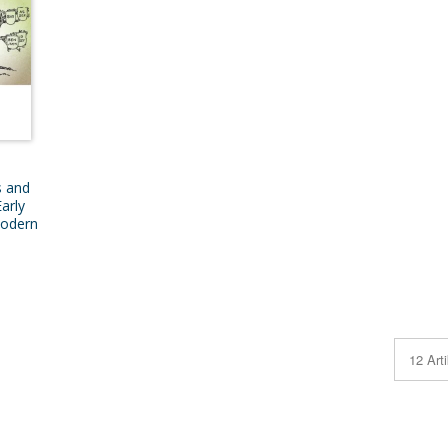
s and
Early
odern