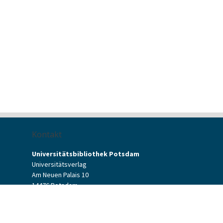
Kontakt
Universitätsbibliothek Potsdam
Universitätsverlag
Am Neuen Palais 10
14476 Potsdam
Kontaktformular
verlag[at]uni-potsdam.de